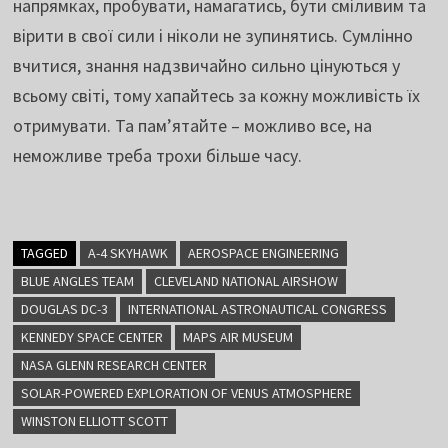
напрямках, пробувати, намагатись, бути сміливим та
вірити в свої сили і ніколи не зупинятись. Сумлінно
вчитися, знання надзвичайно сильно цінуються у
всьому світі, тому хапайтесь за кожну можливість їх
отримувати. Та пам’ятайте – можливо все, на
неможливе треба трохи більше часу.
TAGGED
A-4 SKYHAWK
AEROSPACE ENGINEERING
BLUE ANGLES TEAM
CLEVELAND NATIONAL AIRSHOW
DOUGLAS DC-3
INTERNATIONAL ASTRONAUTICAL CONGRESS
KENNEDY SPACE CENTER
MAPS AIR MUSEUM
NASA GLENN RESEARCH CENTER
SOLAR-POWERED EXPLORATION OF VENUS ATMOSPHERE
WINSTON ELLIOTT SCOTT