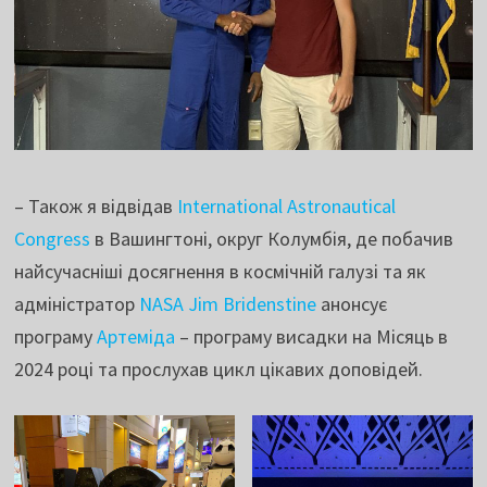
– Також я відвідав
International Astronautical
Congress
в Вашингтоні, округ Колумбія, де побачив
найсучасніші досягнення в космічній галузі та як
адміністратор
NASA Jim Bridenstine
анонсує
програму
Артеміда
– програму висадки на Місяць в
2024 році та прослухав цикл цікавих доповідей.