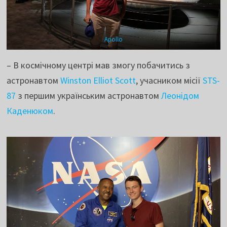
Apollo
– В космічному центрі мав змогу побачитись з
астронавтом
Winston Elliot Scott
, учасником місії
STS-
87
з першим українським астронавтом
Леонідом
Каденюком
.