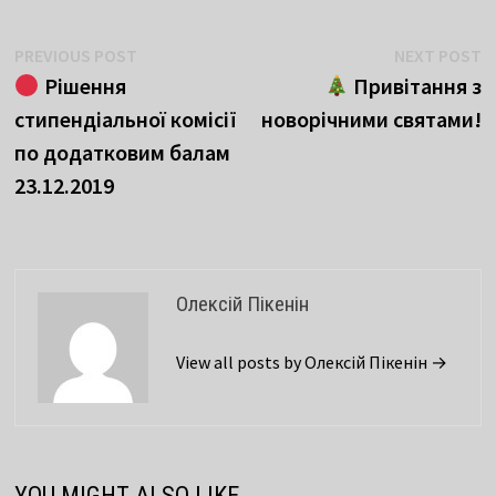
Навігація
Previous
N
PREVIOUS POST
NEXT POST
post:
p
Рішення
Привітання з
записів
стипендіальної комісії
новорічними святами!
по додатковим балам
23.12.2019
Олексій Пікенін
View all posts by Олексій Пікенін →
YOU MIGHT ALSO LIKE