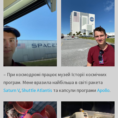
– При космодромі працює музей Історії космічних
програм. Мене вразила найбільша в світі ракета
Saturn V
,
Shuttle Atlantis
та капсули програми
Apollo
.