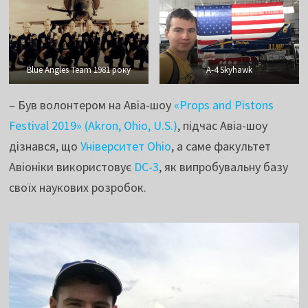
Blue Angles Team 1981 року
A-4 Skyhawk
– Був волонтером на Авіа-шоу
«Props and Pistons
Festival 2019» (Akron, Ohio, U.S.)
, підчас Авіа-шоу
дізнався, що
Університет Ohio
, а саме факультет
Авіоніки використовує
DC-3
, як випробувальну базу
своїх наукових розробок.