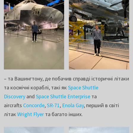
– та Вашингтону, де побачив справді історичні літаки
та космічні кораблі, такі як
Space Shuttle
Discovery
and
Space Shuttle Enterprise
та
aircrafts
Concorde
,
SR-71
,
Enola Gay
, перший в світі
літак
Wright Flyer
та багато інших.