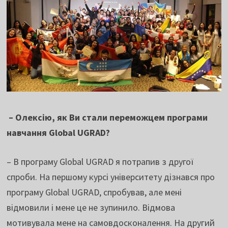
– Олексію, як Ви стали переможцем програми
навчання Global UGRAD?
– В програму Global UGRAD я потрапив з другої
спроби. На першому курсі університету дізнався про
програму Global UGRAD, спробував, але мені
відмовили і мене це не зупинило. Відмова
мотивувала мене на самовдосконалення. На другий