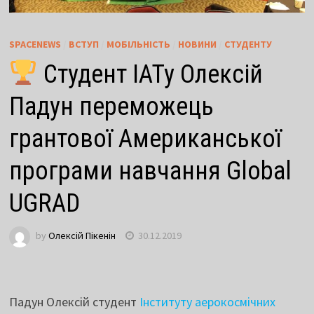
SPACENEWS
/
ВСТУП
/
МОБІЛЬНІСТЬ
/
НОВИНИ
/
СТУДЕНТУ
Студент ІАТу Олексій
Падун переможець
грантової Американської
програми навчання Global
UGRAD
by
Олексій Пікенін
30.12.2019
Падун Олексій студент
Інституту аерокосмічних