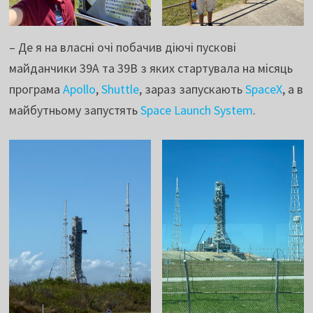
– Де я на власні очі побачив діючі пускові
майданчики 39А та 39В з яких стартувала на місяць
програма
Apollo
,
Shuttle
, зараз запускають
SpaceX
, а в
майбутньому запустять
Space Launch System
.