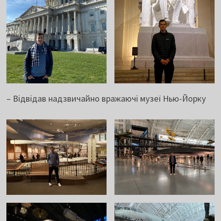
– Відвідав надзвичайно вражаючі музеї Нью-Йорку