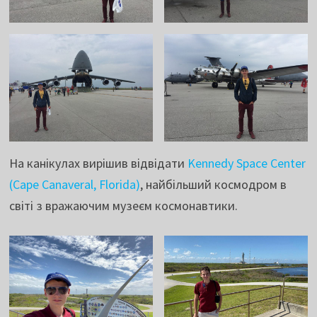
На канікулах вирішив відвідати
Kennedy Space Center
(Cape Canaveral, Florida)
, найбільший космодром в
світі з вражаючим музеєм космонавтики.