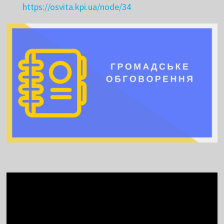
https://osvita.kpi.ua/node/34
Video
Player