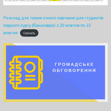
Розклад для тижня очного навчання для студентів
першого курсу (бакалаври) з 20 жовтня по 22
жовтня
Скачать