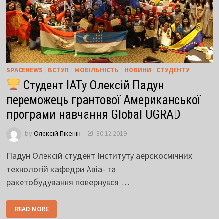
SPACENEWS
/
ВСТУП
/
МОБІЛЬНІСТЬ
/
НОВИНИ
/
СТУДЕНТУ
Студент ІАТу Олексій Падун
переможець грантової Американської
програми навчання Global UGRAD
by
Олексій Пікенін
30.12.2019
Падун Олексій студент Інституту аерокосмічних
технологій кафедри Авіа- та
ракетобудування повернувся …
READ MORE