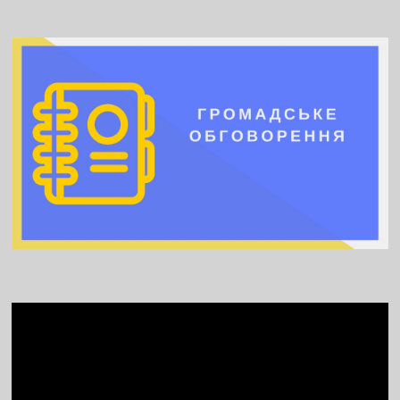
Video
Player