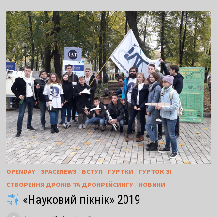
OPENDAY
/
SPACENEWS
/
ВСТУП
/
ГУРТКИ
/
ГУРТОК ЗІ
СТВОРЕННЯ ДРОНІВ ТА ДРОНРЕЙСИНГУ
/
НОВИНИ
«Науковий пікнік» 2019