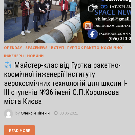
OPENDAY
/
SPACENEWS
/
ВСТУП
/
ГУРТОК РАКЕТО-КОСМІЧНОЇ
ІНЖЕНЕРІЇ
/
НОВИНИ
Майстер-клас від Гуртка ракетно-
космічної інженерії Інституту
аерокосмічних технологій для школи І-
ІІІ ступенів №36 імені С.П.Корольова
міста Києва
by
Олексій Пікенін
09.06.2021
READ MORE