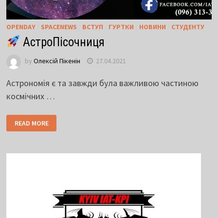
OPENDAY
/
SPACENEWS
/
ВСТУП
/
ГУРТКИ
/
НОВИНИ
/
СТУДЕНТУ
АстроПісочниця
by
Олексій Пікенін
27.04.2021
Астрономія є та завжди була важливою частиною
космічних …
READ MORE