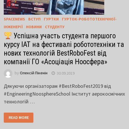
SPACENEWS
/
ВСТУП
/
ГУРТКИ
/
ГУРТОК-РОБОТОТЕХНІЧНОЇ-
ІНЖЕНЕРІЇ
/
НОВИНИ
/
СТУДЕНТУ
Успішна участь студента першого
курсу ІАТ на фестивалі робототехніки та
нових технологій BestRoboFest від
компанії ГО «Асоціація Ноосфера»
by
Олексій Пікенін
30.09.2019
Дякуючи організаторам #BestRoboFest2019 від
#EngineeringNoosphereSchool Інститут аерокосмічних
технологій …
READ MORE