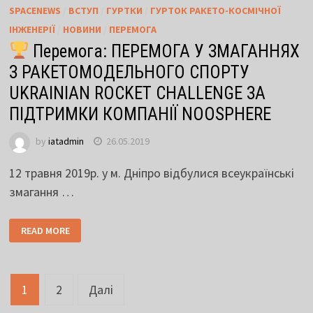
SPACENEWS
/
ВСТУП
/
ГУРТКИ
/
ГУРТОК РАКЕТО-КОСМІЧНОЇ
ІНЖЕНЕРІЇ
/
НОВИНИ
/
ПЕРЕМОГА
Перемога: ПЕРЕМОГА У ЗМАГАННЯХ
З РАКЕТОМОДЕЛЬНОГО СПОРТУ
UKRAINIAN ROCKET CHALLENGE ЗА
ПІДТРИМКИ КОМПАНІЇ NOOSPHERE
by
iatadmin
26.05.2019
12 травня 2019р. у м. Дніпро відбулися всеукраїнські
змагання …
READ MORE
Навігація
1
2
Далі
записів