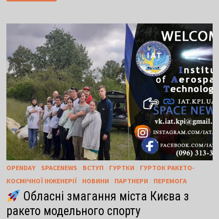
OPENDAY
/
SPACENEWS
/
ВСТУП
/
ГУРТКИ
/
ГУРТОК РАКЕТО-
КОСМІЧНОЇ ІНЖЕНЕРІЇ
/
НОВИНИ
/
ПАРТНЕРИ
/
ПЕРЕМОГА
Обласні змагання міста Києва з
ракето модельного спорту