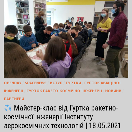
OPENDAY
/
SPACENEWS
/
ВСТУП
/
ГУРТКИ
/
ГУРТОК АВІАЦІНОЇ
ІНЖЕНЕРІЇ
/
ГУРТОК РАКЕТО-КОСМІЧНОЇ ІНЖЕНЕРІЇ
/
НОВИНИ
/
ПАРТНЕРИ
Майстер-клас від Гуртка ракетно-
космічної інженерії Інституту
аерокосмічних технологій | 18.05.2021