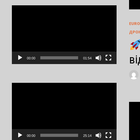
Video
Player
EURO
ДРОН
ві
00:00
01:54
Video
Player
00:00
25:14