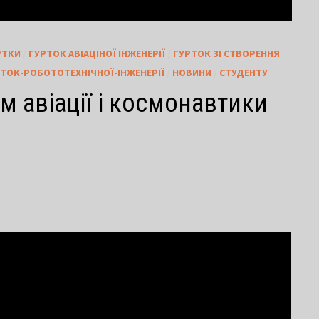
РТКИ
/
ГУРТОК АВІАЦІНОЇ ІНЖЕНЕРІЇ
/
ГУРТОК ЗІ СТВОРЕННЯ
ТОК-РОБОТОТЕХНІЧНОЇ-ІНЖЕНЕРІЇ
/
НОВИНИ
/
СТУДЕНТУ
м авіації і космонавтики