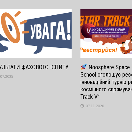
УЛЬТАТИ ФАХОВОГО ІСПИТУ
Noosphere Space E
School оголошує реє
.07.2025
інноваційний турнір р
космічного спрямуван
Track V”
07.11.2020