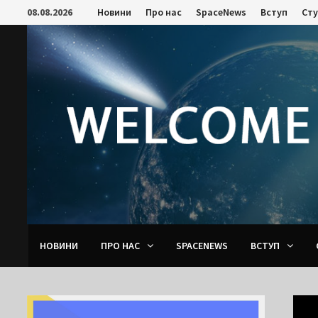
Skip
08.08.2026
Новини
Про нас
SpaceNews
Вступ
Ст
to
content
НОВИНИ
ПРО НАС
SPACENEWS
ВСТУП