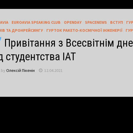
AVIA
/
EUROAVIA SPEAKING CLUB
/
OPENDAY
/
SPACENEWS
/
ВСТУП
/
ГУ
ІВ ТА ДРОНРЕЙСИНГУ
/
ГУРТОК РАКЕТО-КОСМІЧНОЇ ІНЖЕНЕРІЇ
/
ГУР
Привітання з Всесвітнім дне
д студентства ІАТ
by
Олексій Пікенін
12.04.2021