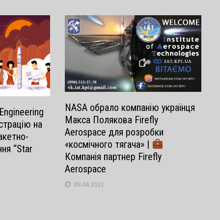
NASA обрало компанію українця
ngineering
Макса Полякова Firefly
страцію на
Aerospace для розробки
акетно-
«космічного тягача» |
ня “Star
Компанія партнер Firefly
Aerospace
09.04.2021