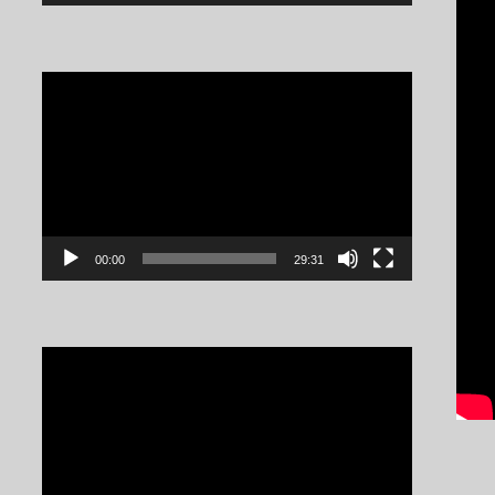
Video
Player
00:00
29:31
Video
Player