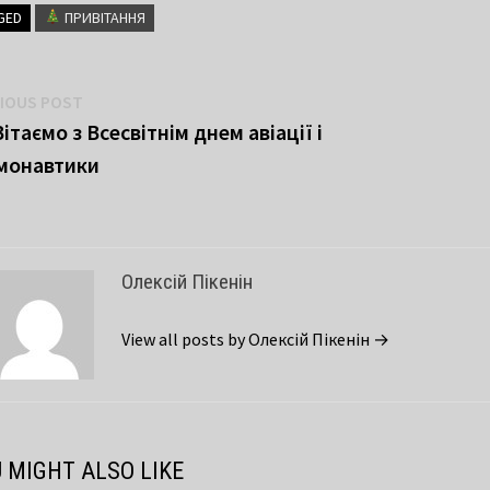
GED
ПРИВІТАННЯ
вігація
Previous
IOUS POST
post:
ітаємо з Всесвітнім днем авіації і
писів
монавтики
Олексій Пікенін
View all posts by Олексій Пікенін →
 MIGHT ALSO LIKE