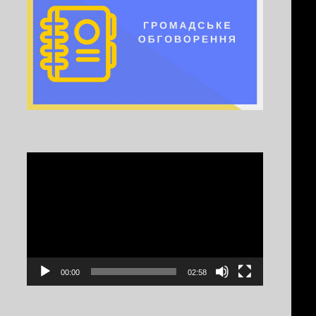
Video
Player
00:00
02:58