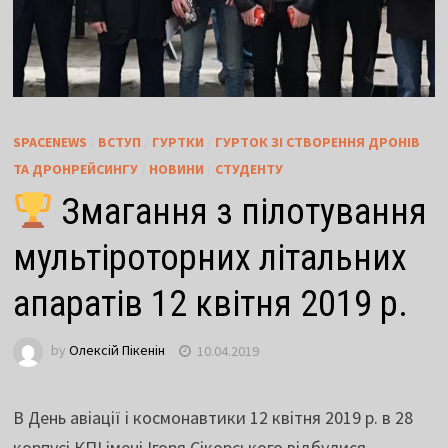
SPACENEWS
/
ВСТУП
/
ГУРТКИ
/
ГУРТОК ЗІ СТВОРЕННЯ ДРОНІВ
ТА ДРОНРЕЙСИНГУ
/
НОВИНИ
/
СТУДЕНТУ
Змагання з пілотування
мультіроторних літальних
апаратів 12 квітня 2019 р.
by
Олексій Пікенін
10.04.2019
В День авіації і космонавтики 12 квітня 2019 р. в 28
корпусі КПІ імені Ігоря Сікорського відбулися