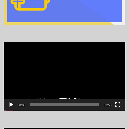
Video
Player
00:00
02:58