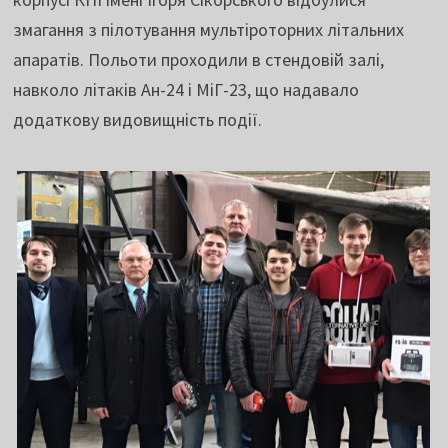
змагання з пілотування мультіроторних літальних
апаратів. Польоти проходили в стендовій залі,
навколо літаків Ан-24 і МіГ-23, що надавало
додаткову видовищність події.