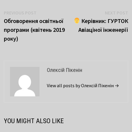
Навігація
Previous
N
PREVIOUS POST
NEXT POST
post:
p
Обговорення освітньої
Керівник: ГУРТОК
записів
програми (квітень 2019
Авіаціної інженерії
року)
Олексій Пікенін
View all posts by Олексій Пікенін →
YOU MIGHT ALSO LIKE