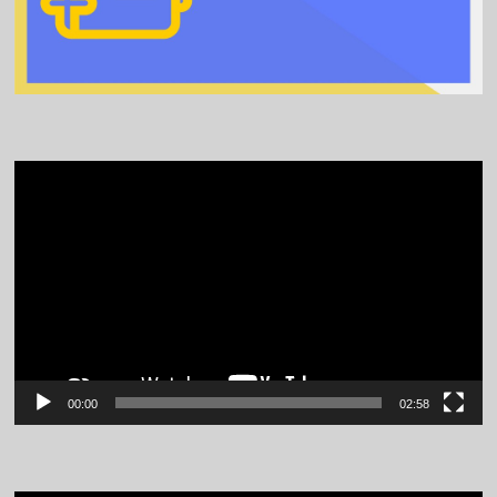
Video
Player
00:00
02:58