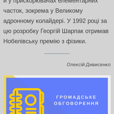
й у прискорювачах елементарних
часток, зокрема у Великому
адронному колайдері. У 1992 році за
цю розробку Георгій Шарпак отримав
Нобелівську премію з фізики.
Олексій Дивисенко