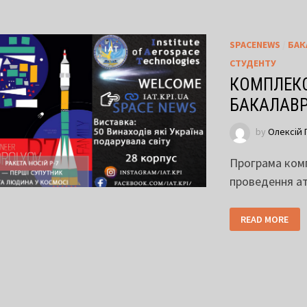
SPACENEWS
/
БАК
СТУДЕНТУ
КОМПЛЕКС
БАКАЛАВРА
by
Олексій 
Програма комп
проведення ат
READ MORE