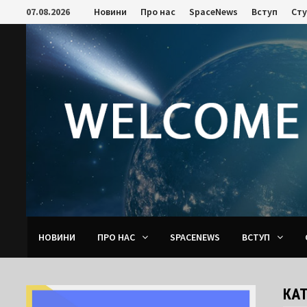
Skip
07.08.2026
Новини
Про нас
SpaceNews
Вступ
Ст
to
content
НОВИНИ
ПРО НАС
SPACENEWS
ВСТУП
КАТ