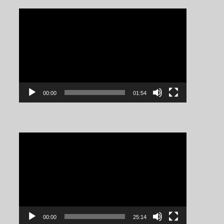
Video
Player
00:00
01:54
Video
Player
00:00
25:14