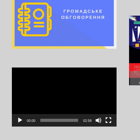
Video
Player
00:00
02:58