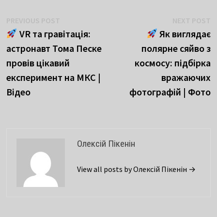
Навігація
Previous
N
PREVIOUS POST
NEXT POST
post:
p
VR та гравітація:
Як виглядає
записів
астронавт Тома Песке
полярне сяйво з
провів цікавий
космосу: підбірка
експеримент на МКС |
вражаючих
Відео
фотографій | Фото
Олексій Пікенін
View all posts by Олексій Пікенін →