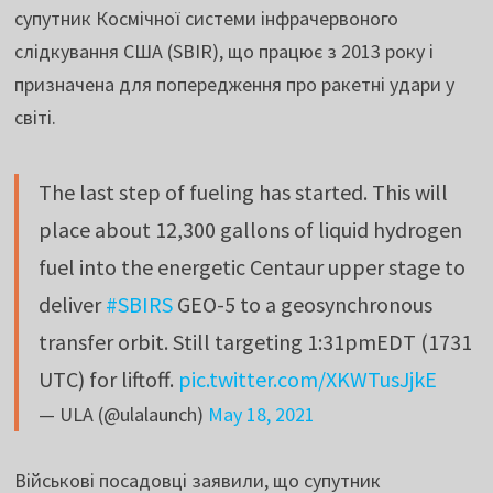
супутник Космічної системи інфрачервоного
слідкування США (SBIR), що працює з 2013 року і
призначена для попередження про ракетні удари у
світі.
The last step of fueling has started. This will
place about 12,300 gallons of liquid hydrogen
fuel into the energetic Centaur upper stage to
deliver
#SBIRS
GEO-5 to a geosynchronous
transfer orbit. Still targeting 1:31pmEDT (1731
UTC) for liftoff.
pic.twitter.com/XKWTusJjkE
— ULA (@ulalaunch)
May 18, 2021
Військові посадовці заявили, що супутник