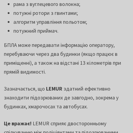
рама з вуглецевого волокна;
потужні ротори з гвинтами;
алгоритм управління польотом;
потужний приймач.
БПЛА може передавати інформацію оператору,
перебуваючи через два будинки (якщо працює в
приміщенні), а також на відстані 13 кілометрів при
прямій видимості.
Зазначається, що
LEMUR
здатний ефективно
знаходити підозрюваних де завгодно, зокрема у
будинках, хмарочосах та автобусах.
Це вражає!
LEMUR сприяє двосторонньому
спілкуванню між поліціянтами та підозрюваними.