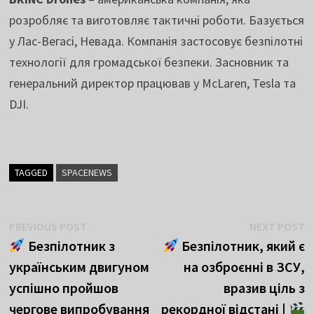
розробляє та виготовляє тактичні роботи. Базується
у Лас-Вегасі, Невада. Компанія застосовує безпілотні
технології для громадської безпеки. Засновник та
генеральний директор працював у McLaren, Tesla та
DJI.
TAGGED
SPACENEWS
Навігація
Previous
N
PREVIOUS POST
NEXT POST
post:
p
Безпілотник з
Безпілотник, який є
записів
українським двигуном
на озброєнні в ЗСУ,
успішно пройшов
вразив ціль з
чергове випробування
рекордної відстані |