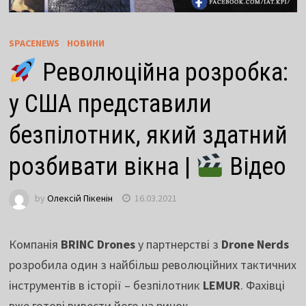
SPACENEWS
/
НОВИНИ
Революційна розробка:
у США представили
безпілотник, який здатний
розбивати вікна |
Відео
by
Олексій Пікенін
16.03.2021
Компанія
BRINC Drones
у партнерстві з
Drone Nerds
розробила один з найбільш революційних тактичних
інструментів в історії – безпілотник
LEMUR
. Фахівці
вже готові вивести його на ринок.