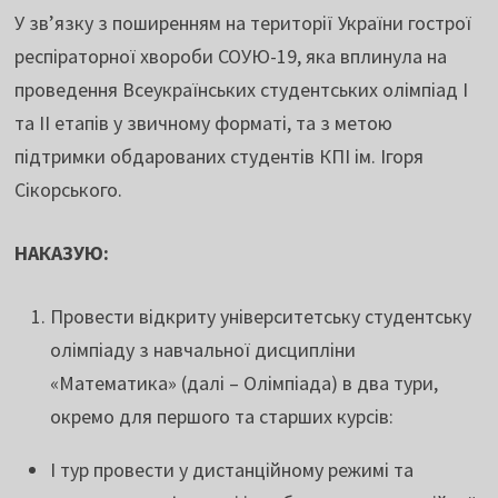
У зв’язку з поширенням на території України гострої
респіраторної хвороби СОУЮ-19, яка вплинула на
проведення Всеукраїнських студентських олімпіад І
та II етапів у звичному форматі, та з метою
підтримки обдарованих студентів КПІ ім. Ігоря
Сікорського.
НАКАЗУЮ:
Провести відкриту університетську студентську
олімпіаду з навчальної дисципліни
«Математика» (далі – Олімпіада) в два тури,
окремо для першого та старших курсів:
І тур провести у дистанційному режимі та