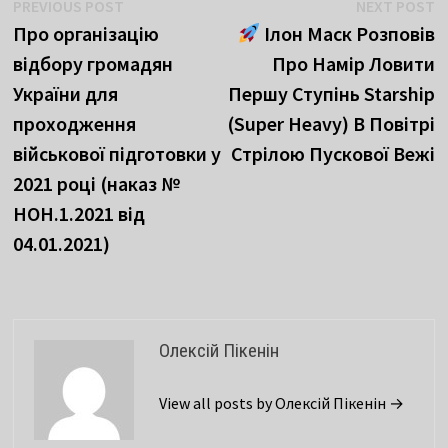
Навігація
Previous
N
PREVIOUS POST
NEXT POST
post:
p
Про організацію
Ілон Маск Розповів
записів
відбору громадян
Про Намір Ловити
України для
Першу Ступінь Starship
проходження
(Super Heavy) В Повітрі
військової підготовки у
Стрілою Пускової Вежі
2021 році (наказ №
НОН.1.2021 від
04.01.2021)
Олексій Пікенін
View all posts by Олексій Пікенін →