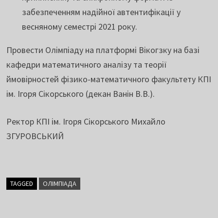
забезпеченням надійної автентифікації у
весняному семестрі 2021 року.
Провести Олімпіаду на платформі Вікогзку на базі
кафедри математичного аналізу та теорії
ймовірностей фізико-математичного факультету КПІ
ім. Ігоря Сікорського (декан Ванін В.В.).
Ректор КПІ ім. Ігоря Сікорського Михайло
ЗГУРОВСЬКИЙ
TAGGED
ОЛІМПІАДА