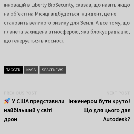
інновацій в Liberty BioSecurity, сказав, що навіть якщо
на об’єкті на Місяці відбудеться інцидент, це не
становить великого ризику для Землі. А все тому, що
планета захищена атмосферою, яка блокує радіацію,
що генерується в космосі.
TAGGED
NASA
SPACENEWS
Навігація
Previous
N
PREVIOUS POST
NEXT POST
post:
p
У США представили
Інженером бути круто!
записів
найбільший у світі
Що для цього дає
дрон
Autodesk?