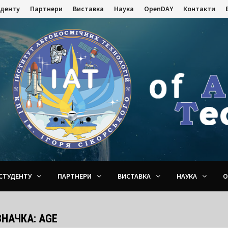
уденту
Партнери
Виставка
Наука
OpenDAY
Контакти
СТУДЕНТУ
ПАРТНЕРИ
ВИСТАВКА
НАУКА
O
ЗНАЧКА:
AGE