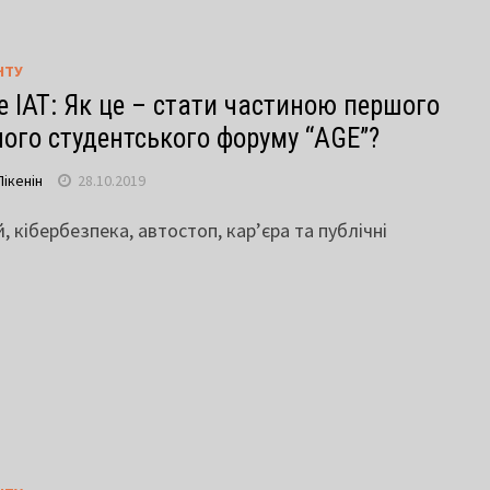
НТУ
ce ІАТ: Як це – стати частиною першого
ого студентського форуму “AGE”?
Пікенін
28.10.2019
, кібербезпека, автостоп, кар’єра та публічні