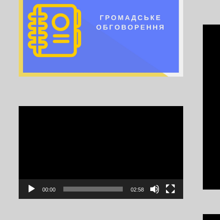
Video
Player
00:00
02:58