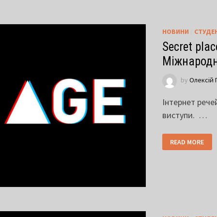
НОВИНИ
/
СТУДЕ
Secret pla
Міжнародн
by
Олексій 
Інтернет речей
виступи. …
READ MORE