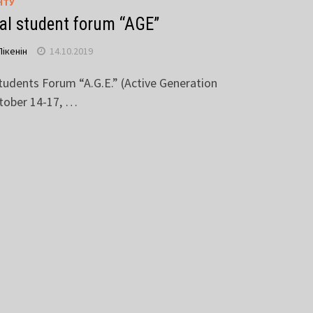
НТУ
nal student forum “AGE”
Пікенін
14.10.2019
Students Forum “A.G.E.” (Active Generation
tober 14-17, …