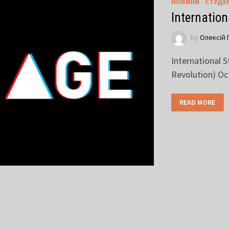
НОВИНИ
/
СТУДЕ
Internatio
by
Олексій 
International 
Revolution) Oc
READ MORE