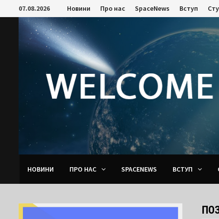
Skip
07.08.2026
Новини
Про нас
SpaceNews
Вступ
Ст
to
content
НОВИНИ
ПРО НАС
SPACENEWS
ВСТУП
ПО