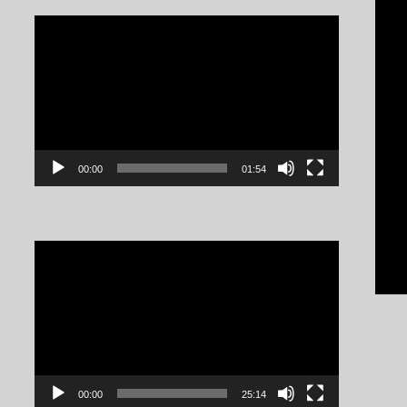
Video
Player
00:00
01:54
Video
Player
00:00
25:14