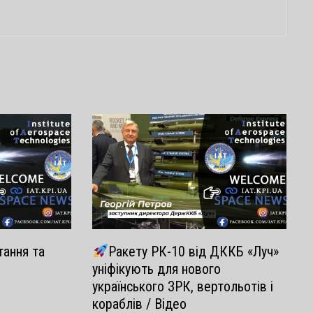
тання та
Ракету РК-10 від ДККБ «Луч»
уніфікують для нового
українського ЗРК, вертольотів і
кораблів / Відео