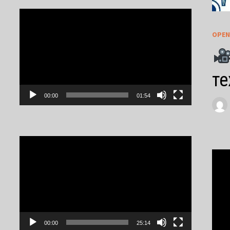
Video
Player
OPEN
те
00:00
01:54
Video
Player
00:00
25:14