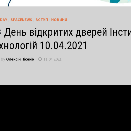
DAY
/
SPACENEWS
/
ВСТУП
/
НОВИНИ
День відкритих дверей Інст
хнологій 10.04.2021
by
Олексій Пікенін
11.04.2021