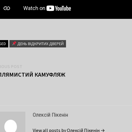
GED
ДЕНЬ ВІДКРИТИХ ДВЕРЕЙ
вігація
Previous
IOUS POST
post:
ПЛЯМИСТИЙ КАМУФЛЯЖ
писів
Олексій Пікенін
View all posts by Олексій Пікенін →