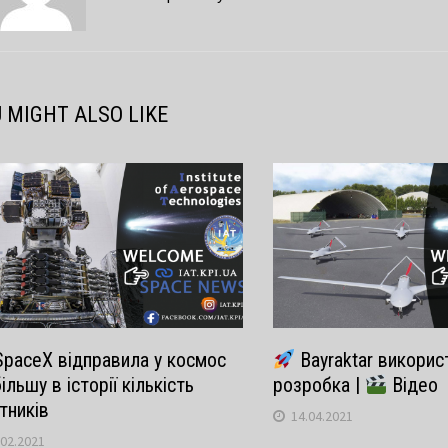
 MIGHT ALSO LIKE
paceX відправила у космос
Bayraktar викорис
ільшу в історії кількість
розробка |
Відео
тників
14.04.2021
.02.2021