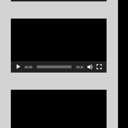
Video
Player
00:00
29:31
Video
Player