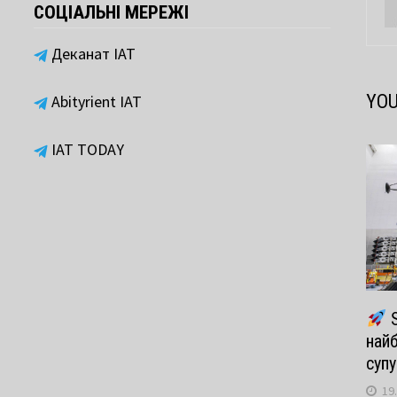
СОЦІАЛЬНІ МЕРЕЖІ
Деканат ІАТ
YOU
Abityrient IAT
IAT TODAY
S
найб
супу
19