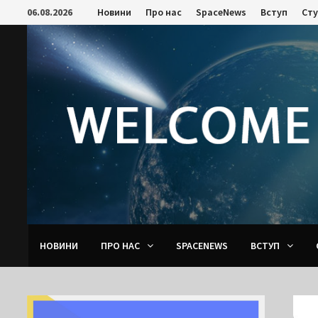
Skip
06.08.2026
Новини
Про нас
SpaceNews
Вступ
Ст
to
content
НОВИНИ
ПРО НАС
SPACENEWS
ВСТУП