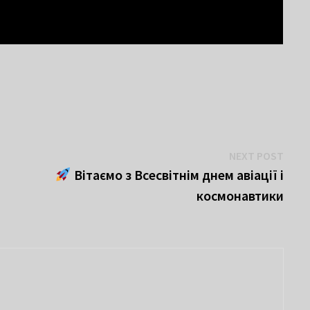
Next
NEXT POST
post:
Вітаємо з Всесвітнім днем авіації і
космонавтики