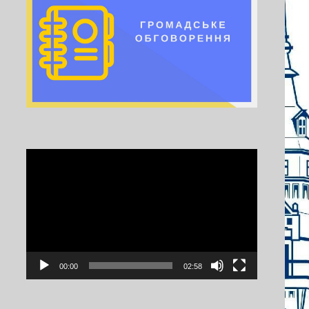
Video
Player
00:00
02:58