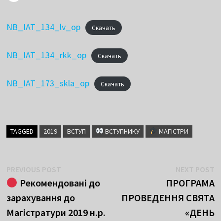
NB_IAT_134_lv_op
Скачать
NB_IAT_134_rkk_op
Скачать
NB_IAT_173_skla_op
Скачать
TAGGED
2019
ВСТУП
ВСТУПНИКУ
МАГІСТРИ
Навігація
Previous
N
PREVIOUS POST
NEXT POST
post:
p
Рекомендовані до
ПРОГРАМА
записів
зарахування до
ПРОВЕДЕННЯ СВЯТА
Магістратури 2019 н.р.
«ДЕНЬ