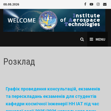
08.08.2026
MENU
Розклад
Графік проведення консультацій, екзаменів
та перескладань екзаменів для студентів
кафедри космічної інженерії НН ІАТ
під час