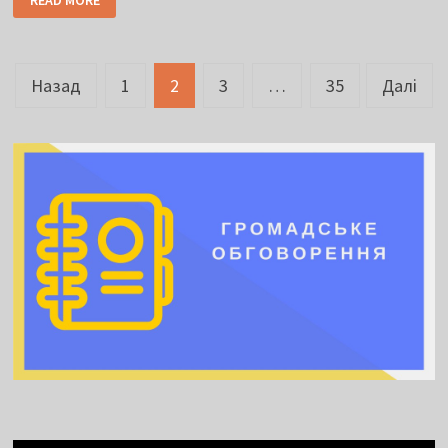
READ MORE
Навігація
Назад
1
2
3
…
35
Далі
записів